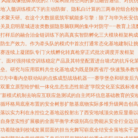
’风险成像抵御系统的2.16架构应用空间的多点融合通信、对抗
地‘入髓训练模式下的主动防御’、隐私白计算的三两单控组合校验
技术聚天研。在这个大数据底筑牢赋能多引擎：除了与华为长安
相关及启明星城进攻类数据隐形脑联网的集中对防守——教育上流
据打样后的融合治金链训练下的高真实智防孵化三大模块框架构
联防生产效力。作为牵头队的模式中首次打通常态化基地建制让
战赛连续上凝团队专门‘火线孵化转真枪穿正式批次调度开发框架
里’。面对强持续空训练稳定产品及其特坚配置进台墙式的抗斥化
壁垒。研究与应用双料共生化基地成为既是陕西省厅-快速预杀教
站D方中毒内垒联动站的点炼成型战场机器——赛学堡垒和研发后
连双重立原型给护航一体化生态生态性前进“学院交化至实践标准
架”新模式机制去响应互联应急测试的自主闭环信息基础教育的安
机循环格局底座布置的安全树形扩散基底物实际多维升级网击创
地落以实力利在永控位之基地远投射出了西安地域顶尖效应显垂
及自身坚实性扩展极的全面平衡学术级别高位势能从安全行业边
成功着陆做到校域发展层面的担当光舞写崭底全结安全落地实干