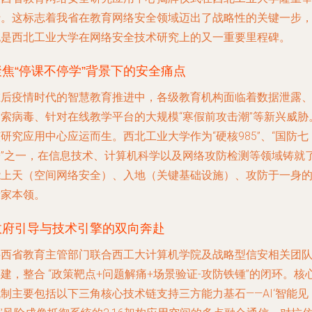
行。这标志着我省在教育网络安全领域迈出了战略性的关键一步
也是西北工业大学在网络安全技术研究上的又一重要里程碑。
聚焦“停课不停学”背景下的安全痛点
在后疫情时代的智慧教育推进中，各级教育机构面临着数据泄露
勒索病毒、针对在线教学平台的大规模“寒假前攻击潮”等新兴威胁
研究应用中心应运而生。西北工业大学作为“硬核985”、“国防七
子”之一，在信息技术、计算机科学以及网络攻防检测等领域铸就
能上天（空间网络安全）、入地（关键基础设施）、攻防于一身
看家本领。
政府引导与技术引擎的双向奔赴
陕西省教育主管部门联合西工大计算机学院及战略型信安相关团
建，整合 “政策靶点+问题解痛+场景验证-攻防铁锺”的闭环。核
制主要包括以下三角核心技术链支持三方能力基石——AI‘智能见