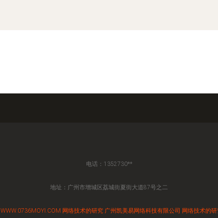
电话：1352730**
地址：广州市增城区荔城街夏街大道87号之二
6
WWW.0736MOYI.COM
网络技术的研究
广州凯美易网络科技有限公司
网络技术的研